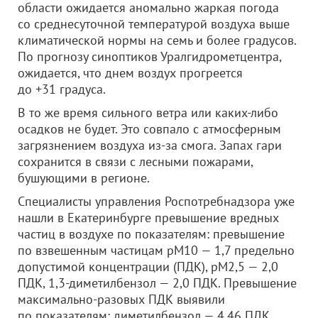
области ожидается аномально жаркая погода
со среднесуточной температурой воздуха выше
климатической нормы на семь и более градусов.
По прогнозу синоптиков Уралгидрометцентра,
ожидается, что днем воздух прогреется
до +31 градуса.
В то же время сильного ветра или каких-либо
осадков не будет. Это совпало с атмосферным
загрязнением воздуха из-за смога. Запах гари
сохранится в связи с лесными пожарами,
бушующими в регионе.
Специалисты управления Роспотребнадзора уже
нашли в Екатеринбурге превышение вредных
частиц в воздухе по показателям: превышение
по взвешенным частицам рМ10 — 1,7 предельно
допустимой концентрации (ПДК), рМ2,5 — 2,0
ПДК, 1,3-диметилбензол — 2,0 ПДК. Превышение
максимально-разовых ПДК выявили
по показателям: диметилбензол — 4,46 ПДК,