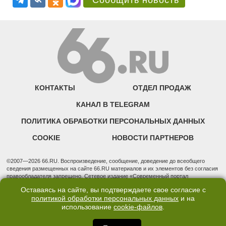
Сообщить новость
КОНТАКТЫ
ОТДЕЛ ПРОДАЖ
КАНАЛ В TELEGRAM
ПОЛИТИКА ОБРАБОТКИ ПЕРСОНАЛЬНЫХ ДАННЫХ
COOKIE
НОВОСТИ ПАРТНЕРОВ
©2007—2026 66.RU. Воспроизведение, сообщение, доведение до всеобщего
сведения размещенных на сайте 66.RU материалов и их элементов без согласия
правообладателя запрещено. Сетевое издание «Современный портал
Екатеринбурга — «66.ru» (18+) зарегистрировано Федеральной службой по
Оставаясь на сайте, вы подтверждаете свое согласие с
надзору в сфере связи, информационных технологий и массовых коммуникаций
политикой обработки персональных данных
и на
(Роскомнадзор). Регистрационный номер ЭЛ № ФС 77 - 76634 от 02.09.2019
использование
cookie-файлов
.
Учредитель: Общество с ограниченной ответственностью "66.ру". Юридический
адрес: 620014, Свердловская обл., г. Екатеринбург, ул. Бориса Ельцина, строение
3, оф. 7015 Фактический адрес редакции и отдела продаж: 620014, Свердловская