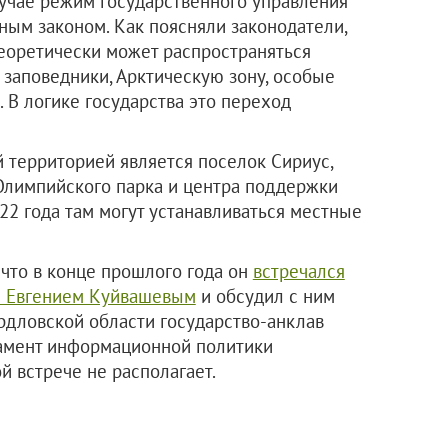
учае режим государственного управления
ым законом. Как поясняли законодатели,
еоретически может распространяться
 заповедники, Арктическую зону, особые
 В логике государства это переход
 территорией является поселок Сириус,
 Олимпийского парка и центра поддержки
022 года там могут устанавливаться местные
 что в конце прошлого года он
встречался
и Евгением Куйвашевым
и обсудил с ним
рдловской области государство-анклав
тамент информационной политики
й встрече не располагает.