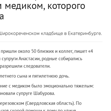
 медиком, которого
а
Широкореченском кладбище в Екатеринбурге.
ришли около 50 близких и коллег, пишет «4
м супруги Анастасии, родные собирались
 разрешили следователи.
летнего сына и пятилетнюю дочь.
ание с медиком было эмоционально тяжелым:
зновали супруге Шабурова.
ерезовском (Свердловская область). По
ызов скорой помощи к дому по улице