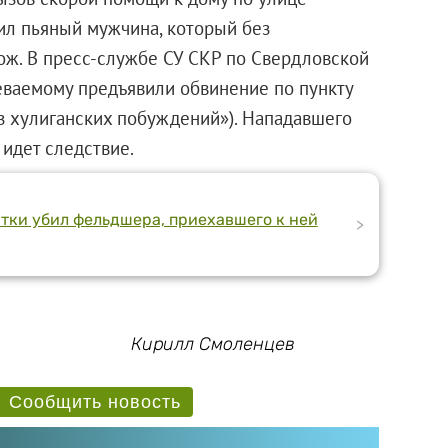
тил пьяный мужчина, который без
ож. В пресс-службе СУ СКР по Свердловской
еваемому предъявили обвинение по пункту
из хулиганских побуждений»). Нападавшего
 идет следствие.
тки убил фельдшера, приехавшего к ней
>
Кирилл Смоленцев
Сообщить новость