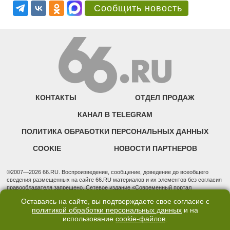
Сообщить новость
КОНТАКТЫ
ОТДЕЛ ПРОДАЖ
КАНАЛ В TELEGRAM
ПОЛИТИКА ОБРАБОТКИ ПЕРСОНАЛЬНЫХ ДАННЫХ
COOKIE
НОВОСТИ ПАРТНЕРОВ
©2007—2026 66.RU. Воспроизведение, сообщение, доведение до всеобщего
сведения размещенных на сайте 66.RU материалов и их элементов без согласия
правообладателя запрещено. Сетевое издание «Современный портал
Екатеринбурга — «66.ru» (18+) зарегистрировано Федеральной службой по
Оставаясь на сайте, вы подтверждаете свое согласие с
надзору в сфере связи, информационных технологий и массовых коммуникаций
политикой обработки персональных данных
и на
(Роскомнадзор). Регистрационный номер ЭЛ № ФС 77 - 76634 от 02.09.2019
использование
cookie-файлов
.
Учредитель: Общество с ограниченной ответственностью "66.ру". Юридический
адрес: 620014, Свердловская обл., г. Екатеринбург, ул. Бориса Ельцина, строение