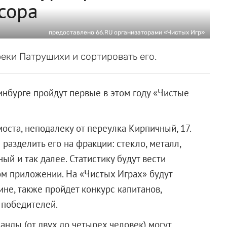
сора
предоставлено 66.RU организаторами «Чистых Игр»
реки Патрушихи и сортировать его.
инбурге пройдут первые в этом году «Чистые
моста, неподалеку от переулка Кирпичный, 17.
 разделить его на фракции: стекло, металл,
ый и так далее. Статистику будут вести
ом приложении. На «Чистых Играх» будут
ине, также пройдет конкурс капитанов,
 победителей.
нды (от двух до четырех человек) могут