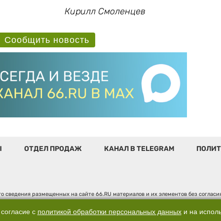
Кирилл Смоленцев
Сообщить новость
Ы
ОТДЕЛ ПРОДАЖ
КАНАЛ В TELEGRAM
ПОЛИТ
о сведения размещенных на сайте 66.RU материалов и их элементов без соглас
 по надзору в сфере связи, информационных технологий и массовых коммуникаци
". Юридический адрес: 620014, Свердловская обл., г. Екатеринбург, ул. Бориса 
 согласие с
политикой обработки персональных данных
и на испол
д. 3, оф. 7015, +7 (343) 288-50-66 info@news.66.ru Главный редактор: Шлыков Д.В.