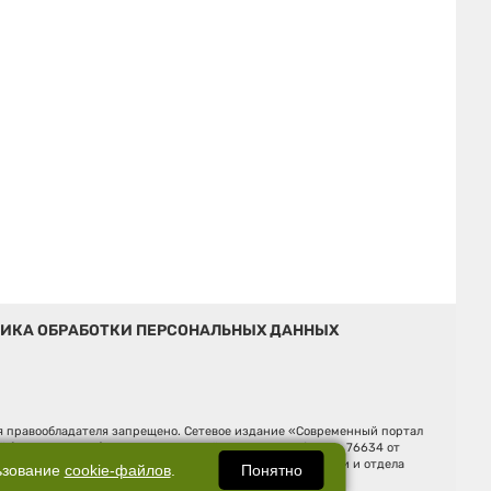
ИКА ОБРАБОТКИ ПЕРСОНАЛЬНЫХ ДАННЫХ
ия правообладателя запрещено. Сетевое издание «Современный портал
й (Роскомнадзор). Регистрационный номер ЭЛ № ФС 77 - 76634 от
Ельцина, строение 3, оф. 7015 Фактический адрес редакции и отдела
Понятно
ьзование
cookie-файлов
.