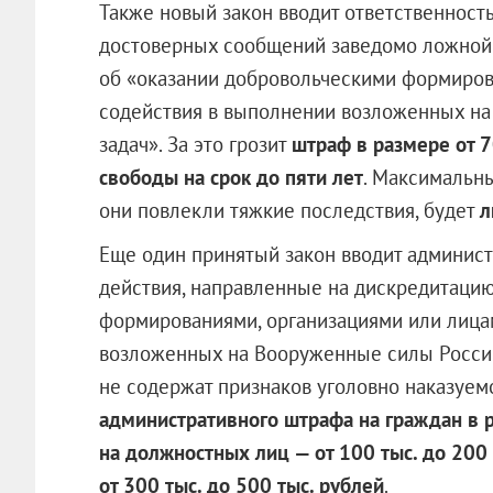
Также новый закон вводит ответственност
достоверных сообщений заведомо ложной
об «оказании добровольческими формиров
содействия в выполнении возложенных н
задач». За это грозит
штраф в размере от 7
свободы на срок до пяти лет
. Максимальны
они повлекли тяжкие последствия, будет
л
Еще один принятый закон вводит админист
действия, направленные на дискредитаци
формированиями, организациями или лицам
возложенных на Вооруженные силы Россий
не содержат признаков уголовно наказуем
административного штрафа на граждан в ра
на должностных лиц — от 100 тыс. до 200
от 300 тыс. до 500 тыс. рублей
.