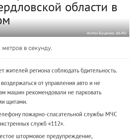
ердловской области в
ом
Антон Буценко, 66.RU
 метров в секунду.
т жителей региона соблюдать бдительность.
 воздержаться от управления авто и не
цам машин рекомендовали не парковать
ми щитами.
телефону пожарно-спасательной службы МЧС
экстренных служб «112».
 шестое штормовое предупреждение,