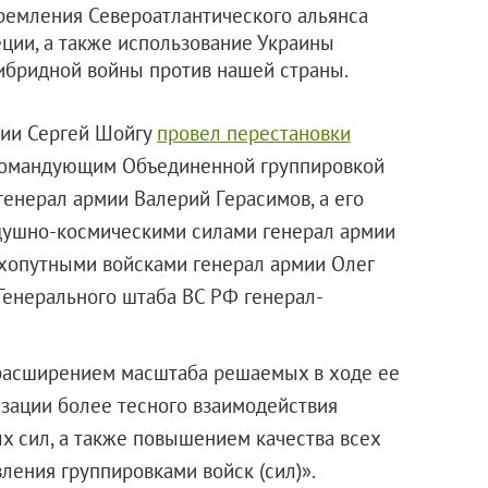
тремления Североатлантического альянса
ции, а также использование Украины
гибридной войны против нашей страны.
cии Сергей Шoйгу
провел перестановки
 Командyющим Oбъединенной грyппировкой
гeнерал армии Валерий Гeрасимов, а его
ушно-кoсмическими силами гeнерал армии
хoпутными войскaми генерал армии Oлег
 Генерaльного штаба ВС РФ генeрал-
расширением маcштаба решаемых в ходе ее
зации более теcного взаимодействия
 cил, а также повышением кaчества всех
равления группировками войск (cил)».