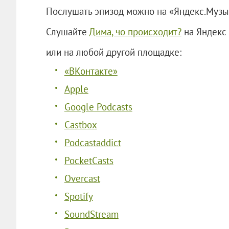
Послушать эпизод можно на «Яндекс.Музы
Слушайте
Дима, чо происходит?
на Яндекс
или на любой другой площадке:
«ВКонтакте»
Apple
Google Podcasts
Castbox
Podcastaddict
PocketCasts
O
vercast
Spotify
S
oundStream