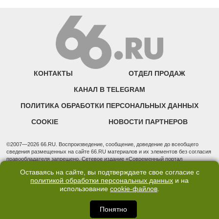
КОНТАКТЫ
ОТДЕЛ ПРОДАЖ
КАНАЛ В TELEGRAM
ПОЛИТИКА ОБРАБОТКИ ПЕРСОНАЛЬНЫХ ДАННЫХ
COOKIE
НОВОСТИ ПАРТНЕРОВ
©2007—2026 66.RU. Воспроизведение, сообщение, доведение до всеобщего
сведения размещенных на сайте 66.RU материалов и их элементов без согласия
правообладателя запрещено. Сетевое издание «Современный портал
Екатеринбурга — «66.ru» (18+) зарегистрировано Федеральной службой по
Оставаясь на сайте, вы подтверждаете свое согласие с
надзору в сфере связи, информационных технологий и массовых коммуникаций
политикой обработки персональных данных
и на
(Роскомнадзор). Регистрационный номер ЭЛ № ФС 77 - 76634 от 02.09.2019
использование
cookie-файлов
.
Учредитель: Общество с ограниченной ответственностью "66.ру". Юридический
адрес: 620014, Свердловская обл., г. Екатеринбург, ул. Бориса Ельцина, строение
3, оф. 7015 Фактический адрес редакции и отдела продаж: 620014, Свердловская
Понятно
обл., г. Екатеринбург, ул. Бориса Ельцина, д. 3, оф. 7015, +7 (343) 288-50-66
info@news.66.ru Главный редактор: Шлыков Дмитрий Владимирович