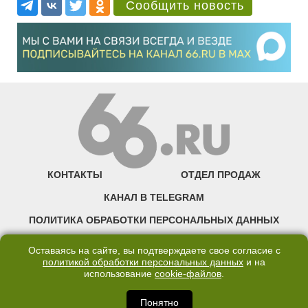
Сообщить новость
КОНТАКТЫ
ОТДЕЛ ПРОДАЖ
КАНАЛ В TELEGRAM
ПОЛИТИКА ОБРАБОТКИ ПЕРСОНАЛЬНЫХ ДАННЫХ
COOKIE
Оставаясь на сайте, вы подтверждаете свое согласие с
политикой обработки персональных данных
и на
использование
cookie-файлов
.
©2007—2025 66.RU. Воспроизведение, сообщение, доведение до всеобщего
сведения размещенных на сайте 66.RU материалов и их элементов без согласия
правообладателя запрещено. Сетевое издание «Современный портал
Понятно
Екатеринбурга — «66.ru» (18+) зарегистрировано Федеральной службой по