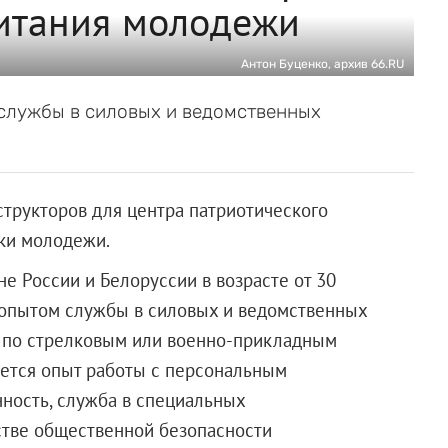
питания молодежи
Антон Буценко, архив 66.RU
 службы в силовых и ведомственных
структоров для центра патриотического
ки молодежи.
е России и Белоруссии в возрасте от 30
 опытом службы в силовых и ведомственных
 по стрелковым или военно-прикладным
уется опыт работы с персональным
нность, служба в специальных
стве общественной безопасности