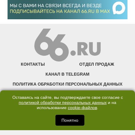
КОНТАКТЫ
ОТДЕЛ ПРОДАЖ
КАНАЛ В TELEGRAM
ПОЛИТИКА ОБРАБОТКИ ПЕРСОНАЛЬНЫХ ДАННЫХ
COOKIE
Оставаясь на сайте, вы подтверждаете свое согласие с
политикой обработки персональных данных
и на
использование
cookie-файлов
.
©2007—2025 66.RU. Воспроизведение, сообщение, доведение до всеобщего
сведения размещенных на сайте 66.RU материалов и их элементов без согласия
правообладателя запрещено. Сетевое издание «Современный портал
Понятно
Екатеринбурга — «66.ru» (18+) зарегистрировано Федеральной службой по
надзору в сфере связи, информационных технологий и массовых коммуникаций
(Роскомнадзор). Регистрационный номер ЭЛ № ФС 77 - 76634 от 02.09.2019
Учредитель: Общество с ограниченной ответственностью "66.ру". Юридический