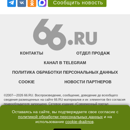
Сообщить новость
КОНТАКТЫ
ОТДЕЛ ПРОДАЖ
КАНАЛ В TELEGRAM
ПОЛИТИКА ОБРАБОТКИ ПЕРСОНАЛЬНЫХ ДАННЫХ
COOKIE
НОВОСТИ ПАРТНЕРОВ
©2007—2026 66.RU. Воспроизведение, сообщение, доведение до всеобщего
сведения размещенных на сайте 66.RU материалов и их элементов без согласия
правообладателя запрещено. Сетевое издание «Современный портал
Екатеринбурга — «66.ru» (18+) зарегистрировано Федеральной службой по
Оставаясь на сайте, вы подтверждаете свое согласие с
надзору в сфере связи, информационных технологий и массовых коммуникаций
политикой обработки персональных данных
и на
(Роскомнадзор). Регистрационный номер ЭЛ № ФС 77 - 76634 от 02.09.2019
использование
cookie-файлов
.
Учредитель: Общество с ограниченной ответственностью "66.ру". Юридический
адрес: 620014, Свердловская обл., г. Екатеринбург, ул. Бориса Ельцина, строение