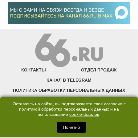
КОНТАКТЫ
ОТДЕЛ ПРОДАЖ
КАНАЛ В TELEGRAM
ПОЛИТИКА ОБРАБОТКИ ПЕРСОНАЛЬНЫХ ДАННЫХ
COOKIE
Оставаясь на сайте, вы подтверждаете свое согласие с
политикой обработки персональных данных
и на
использование
cookie-файлов
.
©2007—2025 66.RU. Воспроизведение, сообщение, доведение до всеобщего
сведения размещенных на сайте 66.RU материалов и их элементов без согласия
правообладателя запрещено. Сетевое издание «Современный портал
Понятно
Екатеринбурга — «66.ru» (18+) зарегистрировано Федеральной службой по
надзору в сфере связи, информационных технологий и массовых коммуникаций
(Роскомнадзор). Регистрационный номер ЭЛ № ФС 77 - 76634 от 02.09.2019