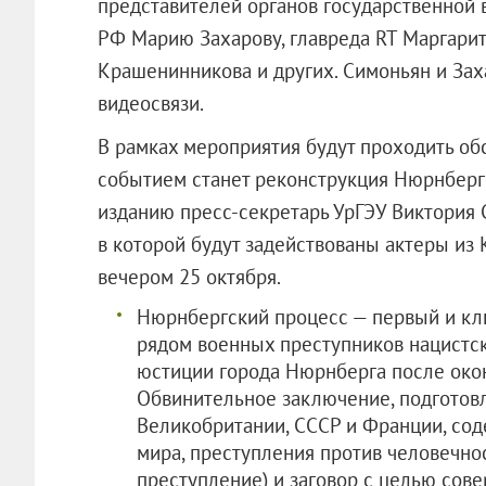
представителей органов государственной
РФ Марию Захарову, главреда RT Маргарит
Крашенинникова и других. Симоньян и Зах
видеосвязи.
В рамках мероприятия будут проходить об
событием станет реконструкция Нюрнберг
изданию пресс-секретарь УрГЭУ Виктория С
в которой будут задействованы актеры из 
вечером 25 октября.
Нюрнбергский процесс — первый и кл
рядом военных преступников нацистс
юстиции города Нюрнберга после око
Обвинительное заключение, подготов
Великобритании, СССР и Франции, сод
мира, преступления против человечно
преступление) и заговор с целью сов