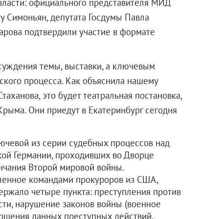
 власти: официального представителя МИД
у Симоньян, депутата Госдумы Павла
арова подтвердили участие в формате
суждения темы, выставки, а ключевым
ского процесса. Как объяснила нашему
таханова, это будет театральная постановка,
Крыма. Они приедут в Екатеринбург сегодня
ючевой из серии судебных процессов над
кой Германии, проходивших во Дворце
нчания Второй мировой войны.
ленное командами прокуроров из США,
ержало четыре пункта: преступления против
сти, нарушение законов войны (военное
ершения данных преступных действий.