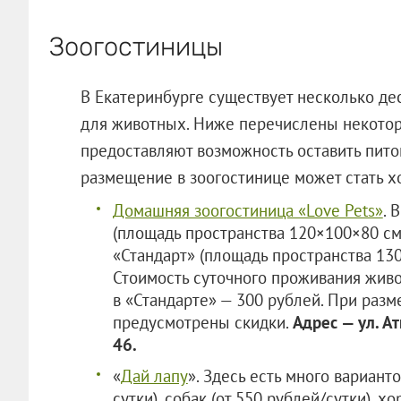
Зоогостиницы
В Екатеринбурге существует несколько де
для животных. Ниже перечислены некоторые
предоставляют возможность оставить пито
размещение в зоогостинице может стать 
Домашняя зоогостиница «Love Pets»
. 
(площадь пространства 120×100×80 см
«Стандарт» (площадь пространства 13
Стоимость суточного проживания живо
в «Стандарте» — 300 рублей. При раз
предусмотрены скидки.
Адрес — ул. А
46.
«
Дай лапу
». Здесь есть много вариант
сутки), собак (от 550 рублей/сутки), х