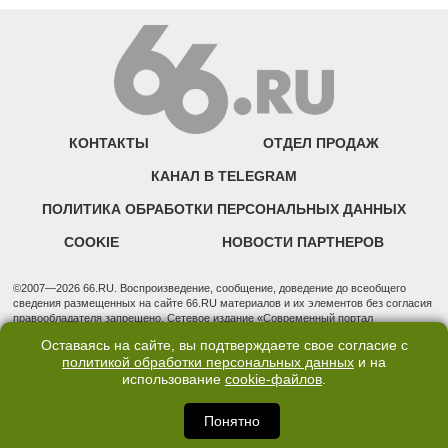
КОНТАКТЫ
ОТДЕЛ ПРОДАЖ
КАНАЛ В TELEGRAM
ПОЛИТИКА ОБРАБОТКИ ПЕРСОНАЛЬНЫХ ДАННЫХ
COOKIE
НОВОСТИ ПАРТНЕРОВ
©2007—2026 66.RU. Воспроизведение, сообщение, доведение до всеобщего
сведения размещенных на сайте 66.RU материалов и их элементов без согласия
правообладателя запрещено. Сетевое издание «Современный портал
Екатеринбурга — «66.ru» (18+) зарегистрировано Федеральной службой по
Оставаясь на сайте, вы подтверждаете свое согласие с
надзору в сфере связи, информационных технологий и массовых коммуникаций
политикой обработки персональных данных
и на
(Роскомнадзор). Регистрационный номер ЭЛ № ФС 77 - 76634 от 02.09.2019
использование
cookie-файлов
.
Учредитель: Общество с ограниченной ответственностью "66.ру". Юридический
адрес: 620014, Свердловская обл., г. Екатеринбург, ул. Бориса Ельцина, строение
3, оф. 7015 Фактический адрес редакции и отдела продаж: 620014, Свердловская
Понятно
обл., г. Екатеринбург, ул. Бориса Ельцина, д. 3, оф. 7015, +7 (343) 288-50-66
info@news.66.ru Главный редактор: Шлыков Дмитрий Владимирович