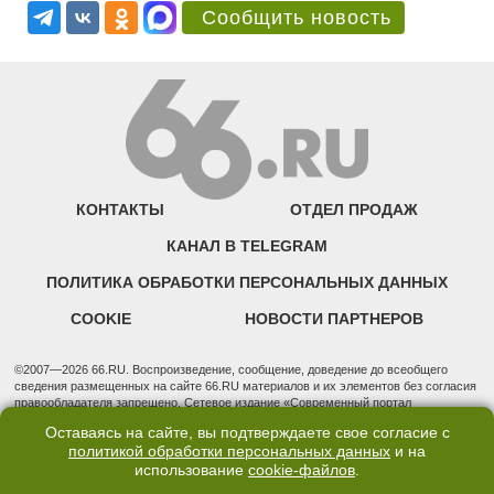
Сообщить новость
КОНТАКТЫ
ОТДЕЛ ПРОДАЖ
КАНАЛ В TELEGRAM
ПОЛИТИКА ОБРАБОТКИ ПЕРСОНАЛЬНЫХ ДАННЫХ
COOKIE
НОВОСТИ ПАРТНЕРОВ
©2007—2026 66.RU. Воспроизведение, сообщение, доведение до всеобщего
сведения размещенных на сайте 66.RU материалов и их элементов без согласия
правообладателя запрещено. Сетевое издание «Современный портал
Екатеринбурга — «66.ru» (18+) зарегистрировано Федеральной службой по
Оставаясь на сайте, вы подтверждаете свое согласие с
надзору в сфере связи, информационных технологий и массовых коммуникаций
политикой обработки персональных данных
и на
(Роскомнадзор). Регистрационный номер ЭЛ № ФС 77 - 76634 от 02.09.2019
использование
cookie-файлов
.
Учредитель: Общество с ограниченной ответственностью "66.ру". Юридический
адрес: 620014, Свердловская обл., г. Екатеринбург, ул. Бориса Ельцина, строение