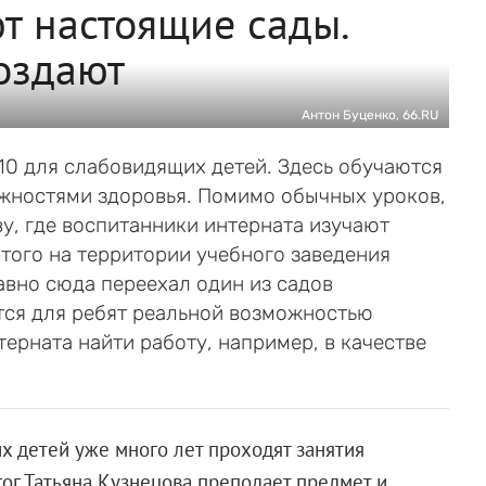
т настоящие сады.
создают
Антон Буценко, 66.RU
0 для слабовидящих детей. Здесь обучаются
жностями здоровья. Помимо обычных уроков,
ву, где воспитанники интерната изучают
этого на территории учебного заведения
авно сюда переехал один из садов
тся для ребят реальной возможностью
ерната найти работу, например, в качестве
 детей уже много лет проходят занятия
гог Татьяна Кузнецова преподает предмет и