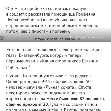
О том, что пробежка состоится, накануне
в соцсетях рассказала помощница Ройзмана
Лейла Гусейнова. Она опубликовала пост
с традиционным текстом «побежим медленно,
потом чаю с пирогами попьем».
Игорь Черепанов для 66.RU
Этот пост после появился в телеграм-канале экс-
главы Екатеринбурга, который теперь
переименован в «Канал сторонников Евгения
Ройзмана»
1
.
С утра в Екатеринбурге было +18 градусов.
Около ротонды в 9:45 собралось около 50
человек и звучала «Лунная соната». Спустя
некоторое время, по подсчетам нашего
корреспондента,
на месте было уже 82 человека,
обычно приходит 30
. Туда же со своим папой
подошел и маленький Миша Бахтин, родителям