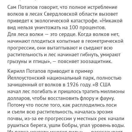
Сам Потапов говорит, что полное истребление
волков в лесах Свердловской области вызовет
приведет к экологической катастрофе. «Никакой
вид нельзя уничтожать на 100 процентов.
Для леса волки — это сердце. Когда волков нет,
начинают плодиться копытные в геометрической
прогрессии, они вытаптывают и съедают всю
растительность и лес начинает гибнуть, умирают
грызуны и птицы», — поясняет зоозащитник.
Кирилл Потапов приводит в пример
Йеллоустонский национальный парк, полностью
зачищенный от волков в 1926 году. «В США
начал лес погибать и пришлось тратить миллионы
долларов, чтобы восстановить флору и фауну.
Потому что после того, как расплодились лоси
и съели всю растительность, началась эрозия
почвы, из-за ее прогрессии у местных рек начали
рушиться берега, ушли бобры, упал уровень воды.
Из парка исчезли многие виды», — рассказывает