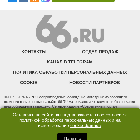
КОНТАКТЫ
ОТДЕЛ ПРОДАЖ
КАНАЛ В TELEGRAM
ПОЛИТИКА ОБРАБОТКИ ПЕРСОНАЛЬНЫХ ДАННЫХ
COOKIE
НОВОСТИ ПАРТНЕРОВ
©2007—2026 66.RU. Воспроизведение, сообщение, доведение до всеобщего
сведения размещенных на сайте 66.RU материалов и их элементов без согласия
правообладателя запрещено. Сетевое издание «Современный портал
Екатеринбурга — «66.ru» (18+) зарегистрировано Федеральной службой по
Оставаясь на сайте, вы подтверждаете свое согласие с
надзору в сфере связи, информационных технологий и массовых коммуникаций
политикой обработки персональных данных
и на
(Роскомнадзор). Регистрационный номер ЭЛ № ФС 77 - 76634 от 02.09.2019
использование
cookie-файлов
.
Учредитель: Общество с ограниченной ответственностью "66.ру". Юридический
адрес: 620014, Свердловская обл., г. Екатеринбург, ул. Бориса Ельцина, строение
3, оф. 7015 Фактический адрес редакции и отдела продаж: 620014, Свердловская
Понятно
обл., г. Екатеринбург, ул. Бориса Ельцина, д. 3, оф. 7015, +7 (343) 288-50-66