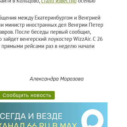
 зайти в Кольцово,
стало известно
осенью
бщения между Екатеринбургом и Венгрией
и министр иностранных дел Венгрии Петер
авров. После беседы первый сообщил,
о зайдет венгерский лоукостер WizzAir. С 26
т прямыми рейсами раз в неделю начали
Александра Морозова
Сообщить новость