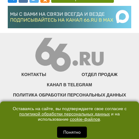
КОНТАКТЫ
ОТДЕЛ ПРОДАЖ
КАНАЛ В TELEGRAM
ПОЛИТИКА ОБРАБОТКИ ПЕРСОНАЛЬНЫХ ДАННЫХ
COOKIE
Оставаясь на сайте, вы подтверждаете свое согласие с
политикой обработки персональных данных
и на
использование
cookie-файлов
.
©2007—2025 66.RU. Воспроизведение, сообщение, доведение до всеобщего
сведения размещенных на сайте 66.RU материалов и их элементов без согласия
правообладателя запрещено. Сетевое издание «Современный портал
Понятно
Екатеринбурга — «66.ru» (18+) зарегистрировано Федеральной службой по
надзору в сфере связи, информационных технологий и массовых коммуникаций