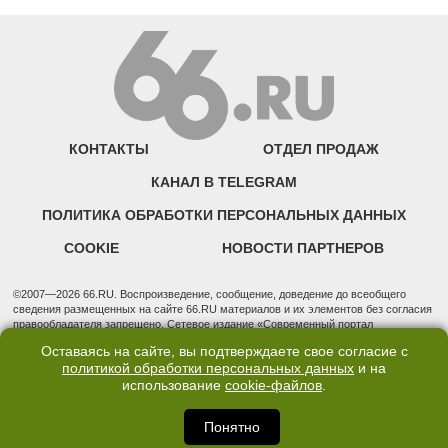
КОНТАКТЫ
ОТДЕЛ ПРОДАЖ
КАНАЛ В TELEGRAM
ПОЛИТИКА ОБРАБОТКИ ПЕРСОНАЛЬНЫХ ДАННЫХ
COOKIE
НОВОСТИ ПАРТНЕРОВ
©2007—2026 66.RU. Воспроизведение, сообщение, доведение до всеобщего
сведения размещенных на сайте 66.RU материалов и их элементов без согласия
правообладателя запрещено. Сетевое издание «Современный портал
Екатеринбурга — «66.ru» (18+) зарегистрировано Федеральной службой по
Оставаясь на сайте, вы подтверждаете свое согласие с
надзору в сфере связи, информационных технологий и массовых коммуникаций
политикой обработки персональных данных
и на
(Роскомнадзор). Регистрационный номер ЭЛ № ФС 77 - 76634 от 02.09.2019
использование
cookie-файлов
.
Учредитель: Общество с ограниченной ответственностью "66.ру". Юридический
адрес: 620014, Свердловская обл., г. Екатеринбург, ул. Бориса Ельцина, строение
3, оф. 7015 Фактический адрес редакции и отдела продаж: 620014, Свердловская
Понятно
обл., г. Екатеринбург, ул. Бориса Ельцина, д. 3, оф. 7015, +7 (343) 288-50-66
info@news.66.ru Главный редактор: Шлыков Дмитрий Владимирович