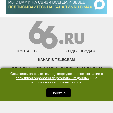
КОНТАКТЫ
ОТДЕЛ ПРОДАЖ
КАНАЛ В TELEGRAM
ПОЛИТИКА ОБРАБОТКИ ПЕРСОНАЛЬНЫХ ДАННЫХ
Оставаясь на сайте, вы подтверждаете свое согласие с
COOKIE
политикой обработки персональных данных
и на
использование
cookie-файлов
.
©2007—2025 66.RU. Воспроизведение, сообщение, доведение до всеобщего
сведения размещенных на сайте 66.RU материалов и их элементов без согласия
Понятно
правообладателя запрещено. Сетевое издание «Современный портал
Екатеринбурга — «66.ru» (18+) зарегистрировано Федеральной службой по
надзору в сфере связи, информационных технологий и массовых коммуникаций
(Роскомнадзор). Регистрационный номер ЭЛ № ФС 77 - 76634 от 02.09.2019
Учредитель: Общество с ограниченной ответственностью "66.ру". Юридический