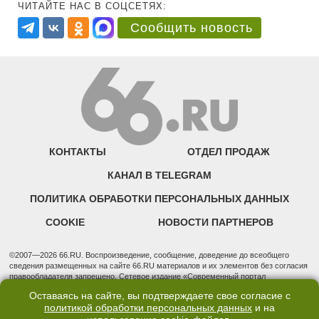
ЧИТАЙТЕ НАС В СОЦСЕТЯХ:
Сообщить новость
КОНТАКТЫ
ОТДЕЛ ПРОДАЖ
КАНАЛ В TELEGRAM
ПОЛИТИКА ОБРАБОТКИ ПЕРСОНАЛЬНЫХ ДАННЫХ
COOKIE
НОВОСТИ ПАРТНЕРОВ
©2007—2026 66.RU. Воспроизведение, сообщение, доведение до всеобщего
сведения размещенных на сайте 66.RU материалов и их элементов без согласия
правообладателя запрещено. Сетевое издание «Современный портал
Екатеринбурга — «66.ru» (18+) зарегистрировано Федеральной службой по
Оставаясь на сайте, вы подтверждаете свое согласие с
надзору в сфере связи, информационных технологий и массовых коммуникаций
политикой обработки персональных данных
и на
(Роскомнадзор). Регистрационный номер ЭЛ № ФС 77 - 76634 от 02.09.2019