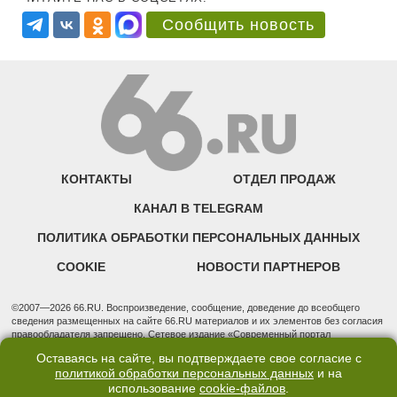
Сообщить новость
КОНТАКТЫ
ОТДЕЛ ПРОДАЖ
КАНАЛ В TELEGRAM
ПОЛИТИКА ОБРАБОТКИ ПЕРСОНАЛЬНЫХ ДАННЫХ
COOKIE
НОВОСТИ ПАРТНЕРОВ
©2007—2026 66.RU. Воспроизведение, сообщение, доведение до всеобщего
сведения размещенных на сайте 66.RU материалов и их элементов без согласия
правообладателя запрещено. Сетевое издание «Современный портал
Екатеринбурга — «66.ru» (18+) зарегистрировано Федеральной службой по
Оставаясь на сайте, вы подтверждаете свое согласие с
надзору в сфере связи, информационных технологий и массовых коммуникаций
политикой обработки персональных данных
и на
(Роскомнадзор). Регистрационный номер ЭЛ № ФС 77 - 76634 от 02.09.2019
использование
cookie-файлов
.
Учредитель: Общество с ограниченной ответственностью "66.ру". Юридический