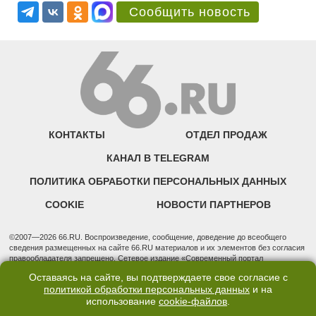
Сообщить новость
КОНТАКТЫ
ОТДЕЛ ПРОДАЖ
КАНАЛ В TELEGRAM
ПОЛИТИКА ОБРАБОТКИ ПЕРСОНАЛЬНЫХ ДАННЫХ
COOKIE
НОВОСТИ ПАРТНЕРОВ
©2007—2026 66.RU. Воспроизведение, сообщение, доведение до всеобщего
сведения размещенных на сайте 66.RU материалов и их элементов без согласия
правообладателя запрещено. Сетевое издание «Современный портал
Екатеринбурга — «66.ru» (18+) зарегистрировано Федеральной службой по
Оставаясь на сайте, вы подтверждаете свое согласие с
надзору в сфере связи, информационных технологий и массовых коммуникаций
политикой обработки персональных данных
и на
(Роскомнадзор). Регистрационный номер ЭЛ № ФС 77 - 76634 от 02.09.2019
использование
cookie-файлов
.
Учредитель: Общество с ограниченной ответственностью "66.ру". Юридический
адрес: 620014, Свердловская обл., г. Екатеринбург, ул. Бориса Ельцина, строение