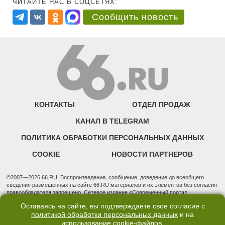
ЧИТАЙТЕ НАС В СОЦСЕТЯХ:
Сообщить новость
КОНТАКТЫ
ОТДЕЛ ПРОДАЖ
КАНАЛ В TELEGRAM
ПОЛИТИКА ОБРАБОТКИ ПЕРСОНАЛЬНЫХ ДАННЫХ
COOKIE
НОВОСТИ ПАРТНЕРОВ
©2007—2026 66.RU. Воспроизведение, сообщение, доведение до всеобщего
сведения размещенных на сайте 66.RU материалов и их элементов без согласия
правообладателя запрещено. Сетевое издание «Современный портал
Екатеринбурга — «66.ru» (18+) зарегистрировано Федеральной службой по
Оставаясь на сайте, вы подтверждаете свое согласие с
надзору в сфере связи, информационных технологий и массовых коммуникаций
политикой обработки персональных данных
и на
(Роскомнадзор). Регистрационный номер ЭЛ № ФС 77 - 76634 от 02.09.2019
использование
cookie-файлов
.
Учредитель: Общество с ограниченной ответственностью "66.ру". Юридический