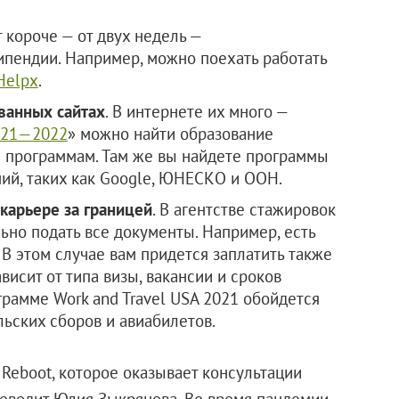
 короче — от двух недель —
ипендии. Например, можно поехать работать
Helpx
.
ванных сайтах
. В интернете их много —
021—2022
» можно найти образование
м программам. Там же вы найдете программы
ий, таких как Google, ЮНЕСКО и ООН.
 карьере за границей
. В агентстве стажировок
ьно подать все документы. Например, есть
 В этом случае вам придется заплатить также
ависит от типа визы, вакансии и сроков
грамме Work and Travel USA 2021 обойдется
льских сборов и авиабилетов.
 Reboot, которое оказывает консультации
уководит Юлия Зыкрянова. Во время пандемии