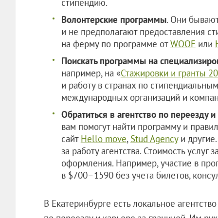
стипендию.
Волонтерские программы
. Они бывают
и не предполагают предоставления ст
на ферму по программе от
WOOF
или
Поискать программы на специализиро
например, на «
Стажировки и гранты 2
и работу в странах по стипендиальны
международных организаций и компан
Обратиться в агентство по переезду и
вам помогут найти программу и правил
сайт
Hello move
,
Stud Agency
и другие.
за работу агентства. Стоимость услуг з
оформления. Например, участие в про
в $700–1590 без учета билетов, консу
В Екатеринбурге есть локальное агентство
по переезду и карьере за границей. Им р