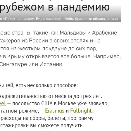
а рубежом в пандемию
e «Полет над морем. Вид с самолета. Небо. Красивые облака, закат»
рые страны, такие как Мальдивы и Арабские
ажеров из России в своих отелях и на
тся на жестком локдауне до сих пор,
 в Крыму открывается все больше. Например,
 Сингапуре или Испании.
ницей, есть несколько способов:
родолжительностью от месяца до трех лет.
vel
— посольство США в Москве уже заявило,
 штатном режиме, —
Erasmus
и
Fulbright
.
 расходы на сборы, билеты, программу
 стажировки вы сможете получить