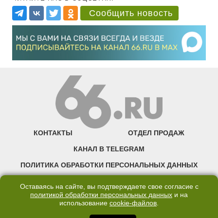
Сообщить новость
КОНТАКТЫ
ОТДЕЛ ПРОДАЖ
КАНАЛ В TELEGRAM
ПОЛИТИКА ОБРАБОТКИ ПЕРСОНАЛЬНЫХ ДАННЫХ
COOKIE
Оставаясь на сайте, вы подтверждаете свое согласие с
политикой обработки персональных данных
и на
использование
cookie-файлов
.
©2007—2025 66.RU. Воспроизведение, сообщение, доведение до всеобщего
сведения размещенных на сайте 66.RU материалов и их элементов без согласия
правообладателя запрещено. Сетевое издание «Современный портал