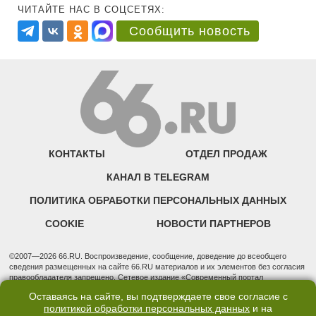
ЧИТАЙТЕ НАС В СОЦСЕТЯХ:
Сообщить новость
КОНТАКТЫ
ОТДЕЛ ПРОДАЖ
КАНАЛ В TELEGRAM
ПОЛИТИКА ОБРАБОТКИ ПЕРСОНАЛЬНЫХ ДАННЫХ
COOKIE
НОВОСТИ ПАРТНЕРОВ
©2007—2026 66.RU. Воспроизведение, сообщение, доведение до всеобщего
сведения размещенных на сайте 66.RU материалов и их элементов без согласия
правообладателя запрещено. Сетевое издание «Современный портал
Екатеринбурга — «66.ru» (18+) зарегистрировано Федеральной службой по
Оставаясь на сайте, вы подтверждаете свое согласие с
надзору в сфере связи, информационных технологий и массовых коммуникаций
политикой обработки персональных данных
и на
(Роскомнадзор). Регистрационный номер ЭЛ № ФС 77 - 76634 от 02.09.2019