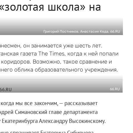
 «золотая школа» на
Григорий Постников, Анастасия Кеда, 66.RU
несмен, он занимается уже шесть лет.
нская газета The Times, когда к ней попали
коридоров. Возможно, такое сравнение и
него облика образовательного учреждения.
66.RU
, когда мы все закончим, — рассказывает
ндрей Симановский главе департамента
 Екатеринбурга Александру Высокинскому.
мно спрашивает Екатерина Сибирцева. —