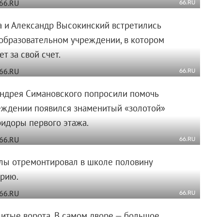
66.RU
а и Александр Высокинский встретились
 образовательном учреждении, в котором
т за свой счет.
66.RU
 Андрея Симановского попросили помочь
реждении появился знаменитый «золотой»
ридоры первого этажа.
66.RU
улы отремонтировал в школе половину
орию.
66.RU
итые ворота. В самом дворе — большое