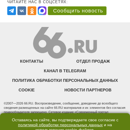
ЧИТАЙТЕ НАС В СОЦСЕТЯХ:
Сообщить новость
КОНТАКТЫ
ОТДЕЛ ПРОДАЖ
КАНАЛ В TELEGRAM
ПОЛИТИКА ОБРАБОТКИ ПЕРСОНАЛЬНЫХ ДАННЫХ
COOKIE
НОВОСТИ ПАРТНЕРОВ
©2007—2026 66.RU. Воспроизведение, сообщение, доведение до всеобщего
сведения размещенных на сайте 66.RU материалов и их элементов без согласия
правообладателя запрещено. Сетевое издание «Современный портал
Екатеринбурга — «66.ru» (18+) зарегистрировано Федеральной службой по
Оставаясь на сайте, вы подтверждаете свое согласие с
надзору в сфере связи, информационных технологий и массовых коммуникаций
политикой обработки персональных данных
и на
(Роскомнадзор). Регистрационный номер ЭЛ № ФС 77 - 76634 от 02.09.2019
использование
cookie-файлов
.
Учредитель: Общество с ограниченной ответственностью "66.ру". Юридический