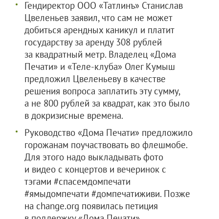
Гендиректор
ООО «Татлинъ»
Станислав
Цвеленьев заявил, что сам не может
добиться арендных каникул и платит
государству за аренду 308 рублей
за квадратный метр. Владелец «Дома
Печати» и «Теле-клуба» Олег Кумыш
предложил Цвеленьеву в качестве
решения вопроса заплатить эту сумму,
а не 800 рублей за квадрат, как это было
в докризисные времена.
Руководство «Дома Печати» предложило
горожанам поучаствовать во флешмобе.
Для этого надо выкладывать фото
и видео с концертов и вечеринок c
тэгами #спасемдомпечати
#ямыдомпечати #домпечатиживи. Позже
на change.org появилась петиция
в поддержку «Дома Печати».