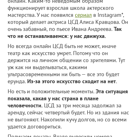
онлайн. Каким-то неведомым образом
функционирует взрослая школа актерского
мастерства. У нас появился
сериал
в Instagram*,
который делает актриса ЦСД Алиса Кравцова. Он
очень забавный, по пьесе Ивана Андреева.
Так
что не останавливаемся: у нас движуха.
Но всегда онлайн ЦСД быть не может, иначе
театр как искусство умрет. Потому что он
держится на личном общении со зрителями. Тут
уж как ни выделываться, какими
ультрасовременными ни быть — все это будет
ерунда.
Из-за этого искусство сходит на нет
.
Но есть и положительные моменты.
Эта ситуация
показала, какая у нас страна в плане
человечности.
ЦСД за три месяца задолжал за
аренду, сейчас четвертый будет. Но из здания нас
не выгоняют. Накопили кучу долгов, но со всеми
удается договориться.
Получаем донаты. Везде вывесили номера