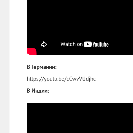
В Германии:
https://youtu.be/cCwvVtJdjhc
В Индии: