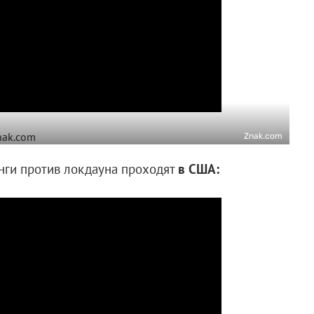
Znak.com
инги против локдауна проходят
в США: