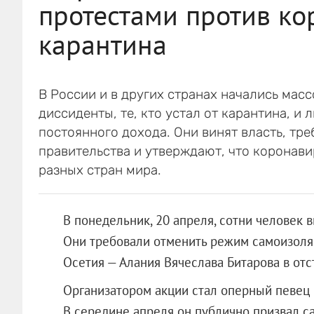
протестами против ко
карантина
В России и в других странах начались мас
диссиденты, те, кто устал от карантина, и 
постоянного дохода. Они винят власть, тр
правительства и утверждают, что коронави
разных стран мира.
В понедельник, 20 апреля, сотни человек 
Они требовали отменить режим самоизоляц
Осетия — Алания Вячеслава Битарова в отс
Организатором акции стал оперный певец 
В середине апреля он публично призвал с