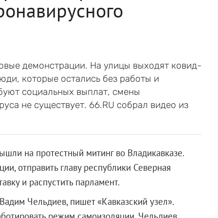
ронавирусного
совые демонстрации. На улицы выходят ковид-
люди, которые остались без работы и
ебуют социальных выплат, смены
руса не существует. 66.RU собрал видео из
вышли на протестный митинг во Владикавказе.
ии, отправить главу республики Северная
тавку и распустить парламент.
Вадим Чельдиев, пишет «Кавказский узел».
аботировать режим самоизоляции. Чельдиев