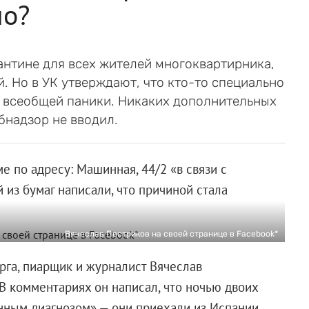
но?
антине для всех жителей многоквартирника,
 Но в УК утверждают, что кто-то специально
е всеобщей паники. Никаких дополнительных
бнадзор не вводил.
е по адресу: Машинная, 44/2 «в связи с
 из бумаг написали, что причиной стала
Вячеслав Пестриков на своей странице в Facebook*
га, пиарщик и журналист Вячеслав
 В комментариях он написал, что ночью двоих
нным диагнозом» — они приехали из Испании.