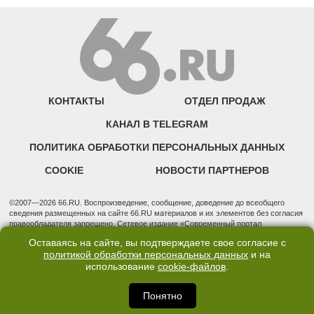
КОНТАКТЫ
ОТДЕЛ ПРОДАЖ
КАНАЛ В TELEGRAM
ПОЛИТИКА ОБРАБОТКИ ПЕРСОНАЛЬНЫХ ДАННЫХ
COOKIE
НОВОСТИ ПАРТНЕРОВ
©2007—2026 66.RU. Воспроизведение, сообщение, доведение до всеобщего
сведения размещенных на сайте 66.RU материалов и их элементов без согласия
правообладателя запрещено. Сетевое издание «Современный портал
Екатеринбурга — «66.ru» (18+) зарегистрировано Федеральной службой по
Оставаясь на сайте, вы подтверждаете свое согласие с
надзору в сфере связи, информационных технологий и массовых коммуникаций
политикой обработки персональных данных
и на
(Роскомнадзор). Регистрационный номер ЭЛ № ФС 77 - 76634 от 02.09.2019
использование
cookie-файлов
.
Учредитель: Общество с ограниченной ответственностью "66.ру". Юридический
адрес: 620014, Свердловская обл., г. Екатеринбург, ул. Бориса Ельцина, строение
3, оф. 7015 Фактический адрес редакции и отдела продаж: 620014, Свердловская
Понятно
обл., г. Екатеринбург, ул. Бориса Ельцина, д. 3, оф. 7015, +7 (343) 288-50-66
info@news.66.ru Главный редактор: Шлыков Дмитрий Владимирович