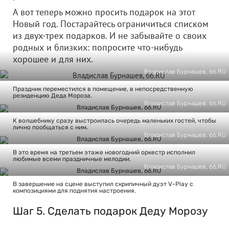
А вот теперь можно просить подарок на этот
Новый год. Постарайтесь ограничиться списком
из двух-трех подарков. И не забывайте о своих
родных и близких: попросите что-нибудь
хорошее и для них.
Владислав Бурнашев, 66.RU
Праздник переместился в помещение, в непосредственную
резиденцию Деда Мороза.
Владислав Бурнашев, 66.RU
К волшебнику сразу выстроилась очередь маленьких гостей, чтобы
лично пообщаться с ним.
Владислав Бурнашев, 66.RU
В это время на третьем этаже новогодний оркестр исполнил
любимые всеми праздничные мелодии.
Владислав Бурнашев, 66.RU
В завершение на сцене выступил скрипичный дуэт V-Play с
композициями для поднятия настроения.
Шаг 5. Сделать подарок Деду Морозу