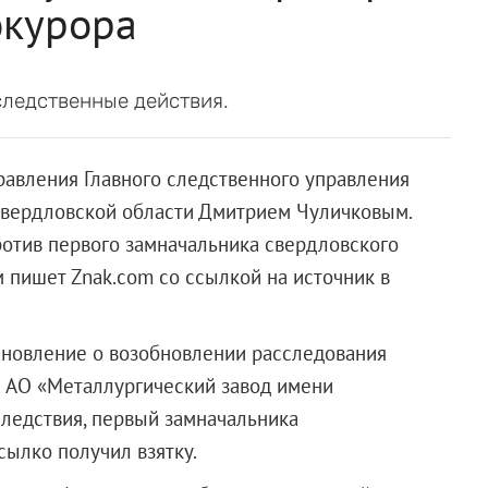
окурора
следственные действия.
равления Главного следственного управления
Свердловской области Дмитрием Чуличковым.
ротив первого замначальника свердловского
 пишет Znak.com со ссылкой на источник в
новление о возобновлении расследования
а АО «Металлургический завод имени
 следствия, первый замначальника
сылко получил взятку.