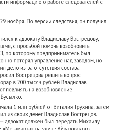
асти информацию о работе следователей с
9 ноября. По версии следствия, он получил
ился к адвокату Владиславу Вострецову,
шме, с просьбой помочь возобновить
З, по которому предприниматель был
конно потерял управление над заводом, но
ил дело из-за отсутствия состава
просил Вострецова решить вопрос
орар в 200 тысяч рублей Владислав
ог повлиять на возобновление
 Бусылко.
ачала 1 млн рублей от Виталия Трухина, затем
л из своих денег Владислав Вострецов.
 — адвокат должен был передать Михаилу
е «Мегамарта» на улице Айвазовского.