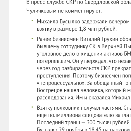
В пресс-службе СКР по Свердловской обл
Чуличковым не комментируют.
Михаила Бусылко задержали вечером 2
взятку в размере 1,8 млн рублей.
Ранее бизнесмен Виталий Трухин обрат
бывшему сотруднику СК в Верхней Пы
уголовное дело о хищении активов БМ
потерпевшим. Он утверждал, что неза
через год разбирательств СКР прекрат
преступления. Поэтому бизнесмен по
«непроцессуально». За обещанный гон
Вострецов нашел человека, который м
расследования. Им и оказался Михаил
Взятку полковник получал частями. Сн
еще полмиллиона следователю заплати
Последний транш — 300 тысяч рублей
Бусылко 29 ноября в 18:45 на парковк