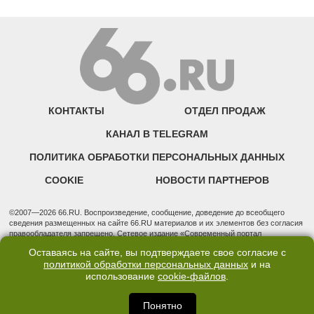
КОНТАКТЫ
ОТДЕЛ ПРОДАЖ
КАНАЛ В TELEGRAM
ПОЛИТИКА ОБРАБОТКИ ПЕРСОНАЛЬНЫХ ДАННЫХ
COOKIE
НОВОСТИ ПАРТНЕРОВ
©2007—2026 66.RU. Воспроизведение, сообщение, доведение до всеобщего
сведения размещенных на сайте 66.RU материалов и их элементов без согласия
правообладателя запрещено. Сетевое издание «Современный портал
Екатеринбурга — «66.ru» (18+) зарегистрировано Федеральной службой по
Оставаясь на сайте, вы подтверждаете свое согласие с
надзору в сфере связи, информационных технологий и массовых коммуникаций
политикой обработки персональных данных
и на
(Роскомнадзор). Регистрационный номер ЭЛ № ФС 77 - 76634 от 02.09.2019
использование
cookie-файлов
.
Учредитель: Общество с ограниченной ответственностью "66.ру". Юридический
адрес: 620014, Свердловская обл., г. Екатеринбург, ул. Бориса Ельцина, строение
3, оф. 7015 Фактический адрес редакции и отдела продаж: 620014, Свердловская
Понятно
обл., г. Екатеринбург, ул. Бориса Ельцина, д. 3, оф. 7015, +7 (343) 288-50-66