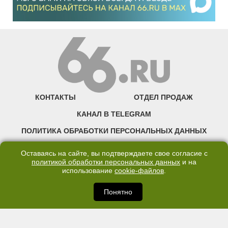
КОНТАКТЫ
ОТДЕЛ ПРОДАЖ
КАНАЛ В TELEGRAM
ПОЛИТИКА ОБРАБОТКИ ПЕРСОНАЛЬНЫХ ДАННЫХ
COOKIE
Оставаясь на сайте, вы подтверждаете свое согласие с
политикой обработки персональных данных
и на
использование
cookie-файлов
.
©2007—2025 66.RU. Воспроизведение, сообщение, доведение до всеобщего
сведения размещенных на сайте 66.RU материалов и их элементов без согласия
правообладателя запрещено. Сетевое издание «Современный портал
Понятно
Екатеринбурга — «66.ru» (18+) зарегистрировано Федеральной службой по
надзору в сфере связи, информационных технологий и массовых коммуникаций
(Роскомнадзор). Регистрационный номер ЭЛ № ФС 77 - 76634 от 02.09.2019
Учредитель: Общество с ограниченной ответственностью "66.ру". Юридический
адрес: 620014, Свердловская обл., г. Екатеринбург, ул. Бориса Ельцина, строение