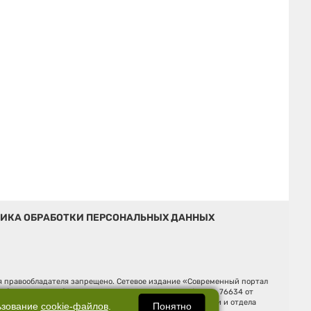
ИКА ОБРАБОТКИ ПЕРСОНАЛЬНЫХ ДАННЫХ
ия правообладателя запрещено. Сетевое издание «Современный портал
й (Роскомнадзор). Регистрационный номер ЭЛ № ФС 77 - 76634 от
Ельцина, строение 3, оф. 7015 Фактический адрес редакции и отдела
Понятно
ьзование
cookie-файлов
.