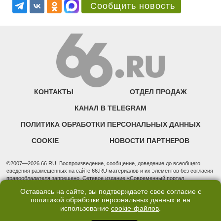
Сообщить новость
КОНТАКТЫ
ОТДЕЛ ПРОДАЖ
КАНАЛ В TELEGRAM
ПОЛИТИКА ОБРАБОТКИ ПЕРСОНАЛЬНЫХ ДАННЫХ
COOKIE
НОВОСТИ ПАРТНЕРОВ
©2007—2026 66.RU. Воспроизведение, сообщение, доведение до всеобщего
сведения размещенных на сайте 66.RU материалов и их элементов без согласия
правообладателя запрещено. Сетевое издание «Современный портал
Екатеринбурга — «66.ru» (18+) зарегистрировано Федеральной службой по
Оставаясь на сайте, вы подтверждаете свое согласие с
надзору в сфере связи, информационных технологий и массовых коммуникаций
политикой обработки персональных данных
и на
(Роскомнадзор). Регистрационный номер ЭЛ № ФС 77 - 76634 от 02.09.2019
использование
cookie-файлов
.
Учредитель: Общество с ограниченной ответственностью "66.ру". Юридический
адрес: 620014, Свердловская обл., г. Екатеринбург, ул. Бориса Ельцина, строение