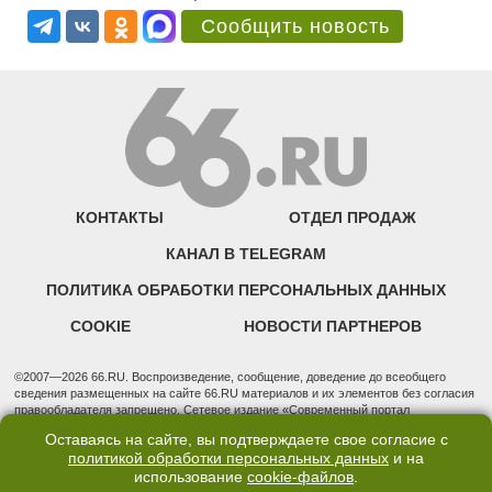
Сообщить новость
КОНТАКТЫ
ОТДЕЛ ПРОДАЖ
КАНАЛ В TELEGRAM
ПОЛИТИКА ОБРАБОТКИ ПЕРСОНАЛЬНЫХ ДАННЫХ
COOKIE
НОВОСТИ ПАРТНЕРОВ
©2007—2026 66.RU. Воспроизведение, сообщение, доведение до всеобщего
сведения размещенных на сайте 66.RU материалов и их элементов без согласия
правообладателя запрещено. Сетевое издание «Современный портал
Екатеринбурга — «66.ru» (18+) зарегистрировано Федеральной службой по
Оставаясь на сайте, вы подтверждаете свое согласие с
надзору в сфере связи, информационных технологий и массовых коммуникаций
политикой обработки персональных данных
и на
(Роскомнадзор). Регистрационный номер ЭЛ № ФС 77 - 76634 от 02.09.2019
использование
cookie-файлов
.
Учредитель: Общество с ограниченной ответственностью "66.ру". Юридический