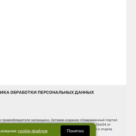
ИКА ОБРАБОТКИ ПЕРСОНАЛЬНЫХ ДАННЫХ
ия правообладателя запрещено. Сетевое издание «Современный портал
й (Роскомнадзор). Регистрационный номер ЭЛ № ФС 77 - 76634 от
Ельцина, строение 3, оф. 7015 Фактический адрес редакции и отдела
Понятно
ьзование
cookie-файлов
.
Дмитрий Владимирович