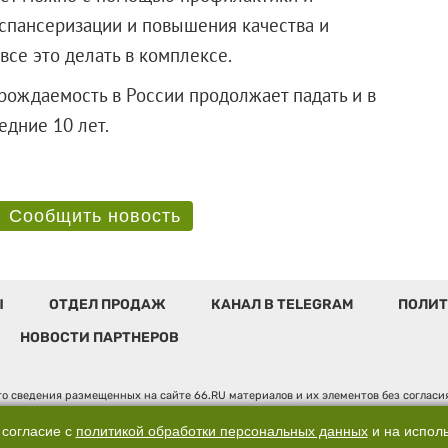
спансеризации и повышения качества и
се это делать в комплексе.
рождаемость в России продолжает падать и в
последние 10 лет.
Сообщить новость
Ы
ОТДЕЛ ПРОДАЖ
КАНАЛ В TELEGRAM
ПОЛИТ
НОВОСТИ ПАРТНЕРОВ
о сведения размещенных на сайте 66.RU материалов и их элементов без соглас
 по надзору в сфере связи, информационных технологий и массовых коммуникаци
". Юридический адрес: 620014, Свердловская обл., г. Екатеринбург, ул. Бориса 
 согласие с
политикой обработки персональных данных
и на испол
, д. 3, оф. 7015, +7 (343) 288-50-66 info@news.66.ru Главный редактор: Шлыков 